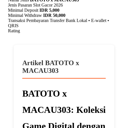
Jenis Pasaran
Slot Gacor 2026
Minimal Deposit
IDR 5,000
Minimal Withdraw
IDR 50,000
Transaksi Pembayaran
Transfer Bank Lokal • E-wallet •
QRIS
Rating
Artikel BATOTO x
MACAU303
BATOTO x
MACAU303: Koleksi
Game Digital dengan