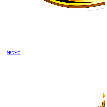
PROMO