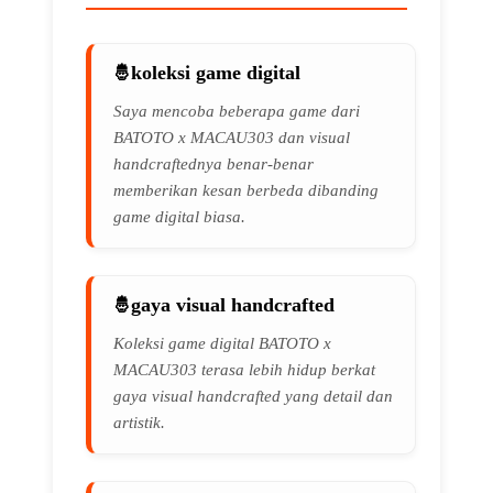
koleksi game digital
Saya mencoba beberapa game dari
BATOTO x MACAU303 dan visual
handcraftednya benar-benar
memberikan kesan berbeda dibanding
game digital biasa.
gaya visual handcrafted
Koleksi game digital BATOTO x
MACAU303 terasa lebih hidup berkat
gaya visual handcrafted yang detail dan
artistik.