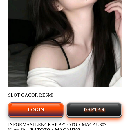
SLOT GACOR RESMI
LOGIN
DAFTAR
INFORMASI LENGKAP BATOTO x MACAU303
Nama Situs
BATOTO x MACAU303