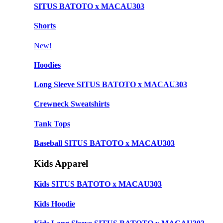
SITUS BATOTO x MACAU303
Shorts
New!
Hoodies
Long Sleeve SITUS BATOTO x MACAU303
Crewneck Sweatshirts
Tank Tops
Baseball SITUS BATOTO x MACAU303
Kids Apparel
Kids SITUS BATOTO x MACAU303
Kids Hoodie