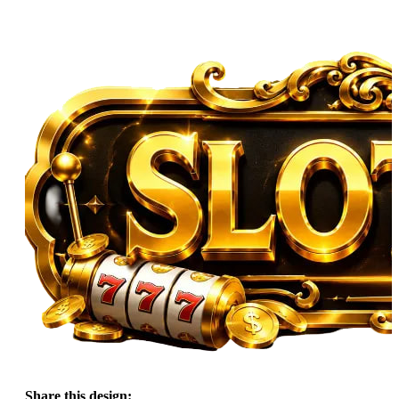
Share this design: